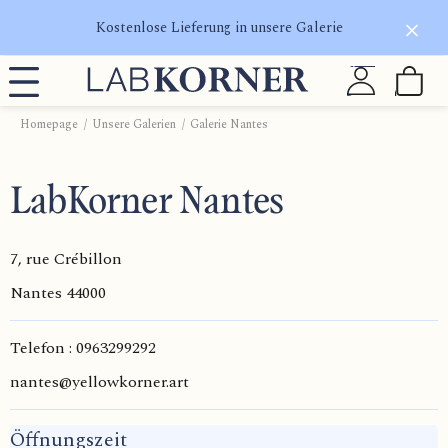
Kostenlose Lieferung in unsere Galerie
Homepage
Unsere Galerien
Galerie Nantes
LabKorner Nantes
7, rue Crébillon
Nantes
44000
Telefon : 0963299292
nantes@yellowkorner.art
Öffnungszeit