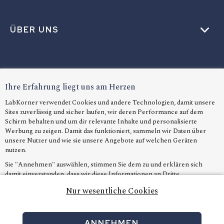
ÜBER UNS
HILFE
Ihre Erfahrung liegt uns am Herzen
LabKorner verwendet Cookies und andere Technologien, damit unsere
Sites zuverlässig und sicher laufen, wir deren Performance auf dem
SPRACHE
Schirm behalten und um dir relevante Inhalte und personalisierte
Werbung zu zeigen. Damit das funktioniert, sammeln wir Daten über
unsere Nutzer und wie sie unsere Angebote auf welchen Geräten
nutzen.
Sie "Annehmen" auswählen, stimmen Sie dem zu und erklären sich
damit einverstanden, dass wir diese Informationen an Dritte
weitergeben, insbesondere an unsere Marketingpartner, wie z.B. Google
Nur wesentliche Cookies
Ads. Für den Fall, dass Sie dies ablehnen, werden wir nur die unbedingt
wesentlichen Cookies verwenden und Sie können leider keine
personalisierten Inhalte erhalten
ANNEHMEN